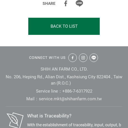
認
SHARE
證
蛋
BACK TO LIST
雞
牧
:::
場
CONNECT WITH US
SHIH AN FARM CO., LTD.
No. 206, Heping Rd., Alian Dist., Kaohsiung City 822404 , Taiw
an (R.O.C.)
Service line：+886-7-6317922
Mail：
service.mkt@shihanfarm.com.tw
What is Traceability?
With the establishment of traceability, input, output, b