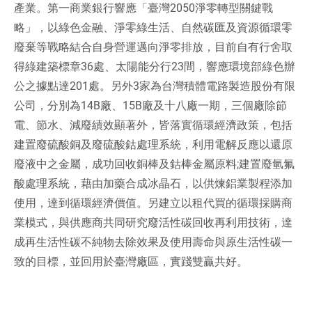
0
產業。第一商業銀行響應「臺灣2050淨零轉型關鍵戰
略」，以綠色金融、淨零綠生活、自然碳匯及資源循環零
年
廢棄等戰略結合自身營運邁向淨零排放，目前自有行舍取
獲
得綠建築標章36處、太陽能分行23間，響應環境部綠色辦
公之據點達201處。另外3家為台灣積體電路製造股份有限
S
公司，分別為14B廠、15B廠及十八廠一期，三個廠除節
Q
電、節水、減廢績效顯著外，皆落實循環經濟政策，包括
F
建置廢硫酸銅及廢硫酸鈷處理系統，利用電解反應以還原
廢液中之金屬，成功回收銅棒及鈷棒金屬原料;建置廢氫氟
最
酸處理系統，藉由加藥合成冰晶石，以供煉鋁業製程添加
高
使用，達到循環經濟價值。另建立以租代買的循環採購商
分
業模式，與供應商共同研究廢活性碳回收再利用技術，達
成再生活性碳不純物去除效果及使用壽命與原生活性碳一
品
致的目標，並回用於臺灣廠區，實踐雙贏共好。
質