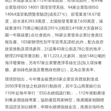
統計本屆參選企業112年環保績效，在環境面向，有89家
t
環
企業取得ISO 14001 環境管理系統、94家企業取得ISO
14064溫室氣體盤查驗證(成長27％)、節電量達18.67億
保
度，節水達8,393.8萬度，太陽能發電量達7,630萬度，減
獎
碳量達93.75萬公噸(成長293％)(相當2,418座大安森林公
園一年吸碳量);在社會面向，96家企業發表企業社會責任
|
報告書、103家辦理性別平等宣導及課程;此外，配合政府
台
政策推動及環境參與，計認養43座公廁及78公里的海岸，
灣
辦理239場淨灘活動，有11,223人次參與，撿拾148公噸的
海洋廢棄物，另有97家企業響應淨零綠生活(加入環保餐
唯
廳、參加綠色旅遊及響應綠色辦公)，足為企業表率。
一
環境部指出，今年獲金級獎的5家企業皆具體規劃達成
連
2050淨零排放之軌跡與行動路徑，其中玉山商業銀行自
110年起每年舉行「ESG永續倡議行動」，112年推動農場
續
到餐桌價值鏈專案，協助優質商家轉型，推廣國家相關標
1
章認證並加以輔導，串聯永續價值鏈金流，推廣在地特色