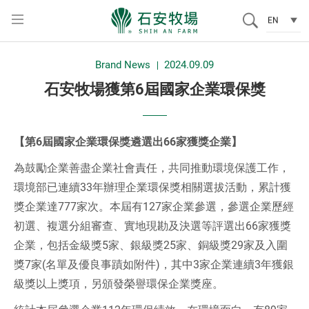
石
EN
安
G
:::
牧
Brand News
2024.09.09
o
場
石安牧場獲第6屆國家企業環保獎
t
o
獲
m
第
【第6
屆國家企業環保獎遴選出66
家獲獎企業】
a
i
6
為鼓勵企業善盡企業社會責任，共同推動環境保護工作，
n
環境部已連續33年辦理企業環保獎相關選拔活動，累計獲
屆
c
獎企業達777家次。本屆有127家企業參選，參選企業歷經
國
o
初選、複選分組審查、實地現勘及決選等評選出66家獲獎
n
企業，包括金級獎5家、銀級獎25家、銅級獎29家及入圍
家
t
獎7家(名單及優良事蹟如附件)，其中3家企業連續3年獲銀
企
e
級獎以上獎項，另頒發榮譽環保企業獎座。
業
n