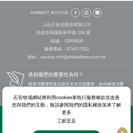
:::
一
CONNECT WITH US
連
上品王食品股份有限公司
續
高雄市阿蓮區和平路 206 號
統編：12895828
1
服務專線：07-6317922
0
Mail：
service.mkt@shihanfarm.com.tw
年
產銷履歷的重要性為何？
獲
隨著消費者對食品衛生安全日益重視，如何確保消費
S
者「食」的安全性與「知」的權利，已成為 21世紀的
BLOG
石安牧場網站將利用cookies來執行服務條款並改善
重要課題，而食品可追蹤性亦可作為食品安全管理之
Q
您與我們的互動，敬請參閱我們的隱私權政策來了解
重要手段。 尤其在歐盟、美加、日韓等國家大力推廣
F
更多
聯絡我們
隱私權條款
網站地圖
「產銷履歷制度」下，此將成為一個國際潮流與趨勢
了解更多
所在，亦將是未來台灣推動「安全農業」及拓展農產
最
中文
品外銷的必要條件。