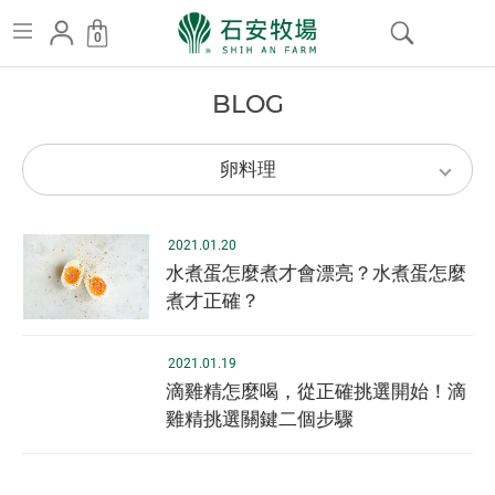
卵
0
料
跳
:::
理
B
L
O
G
到
部
_
主
落
卵料理
B
格
要
L
內
2021.01.20
容
O
水煮蛋怎麼煮才會漂亮？水煮蛋怎麼
煮才正確？
G
|
2021.01.19
滴雞精怎麼喝，從正確挑選開始！滴
台
雞精挑選關鍵二個步驟
灣
唯