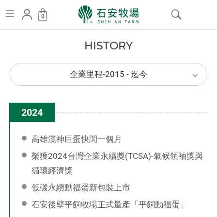
以
0
愛
跳
:::
澆
H
I
S
T
O
R
Y
到
企
灌
主
業
企業里程-2015 - 迄今
土
里
要
程
地
內
2024
容
、
用
高雄漢神巨蛋快閃一個月
心
榮獲2024台灣企業永續獎(TCSA)-氣候領袖獎與
循環經濟獎
孵
低碳永續動福蛋新包裝上市
育
石安後壁平飼牧場正式量產「平飼動福蛋」
好