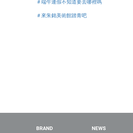
＃端午連假不知道要去哪裡嗎
實
驗
＃來朱銘美術館踏青吧
室
|
台
灣
唯
一
連
續
:::
1
BRAND
NEWS