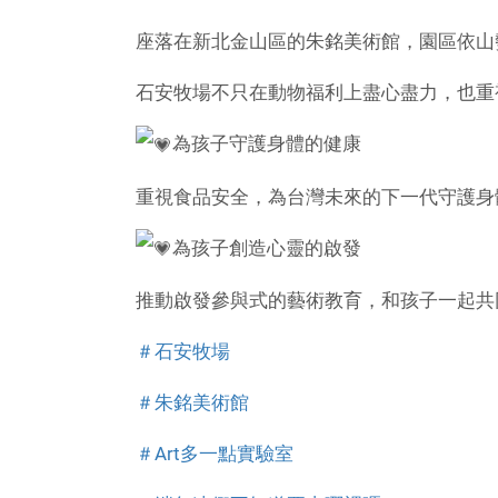
獨
座落在新北金山區的朱銘美術館，園區依山
家
石安牧場不只在動物福利上盡心盡力，也重
贊
為孩子守護身體的健康
助
重視食品安全，為台灣未來的下一代守護身
-
A
為孩子創造心靈的啟發
r
推動啟發參與式的藝術教育，和孩子一起共
t
＃石安牧場
多
＃朱銘美術館
一
＃Art多一點實驗室
點