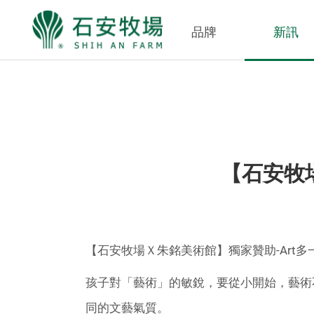
【
品牌
新訊
石
安
跳
:::
牧
到
場
主
Ｘ
要
【石安牧
朱
內
銘
容
美
【石安牧場Ｘ朱銘美術館】獨家贊助-Art多
術
館
孩子對「藝術」的敏銳，要從小開始，藝術
】
同的文藝氣質。