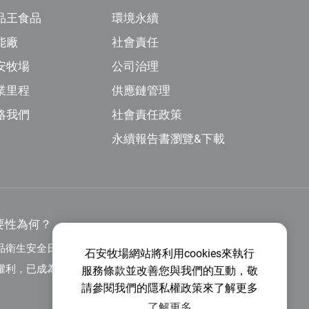
品王食品
環境永續
能廠
社會責任
安牧場
公司治理
業里程
供應鏈管理
絡我們
社會責任政策
永續報告書瀏覽&下載
要性為何？
品衛生安全日益重視，如何確保消費者「食」的安
石安牧場網站將利用cookies來執行
權利，已成為 21世紀的重要課題，而食品可追蹤
服務條款並改善您與我們的互動，敬
請參閱我們的隱私權政策來了解更多
安全管理之重要手段。 尤其在歐盟、美加、日韓
了解更多