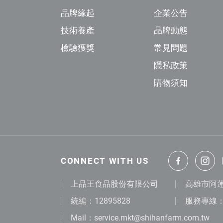
0
品牌緣起
企業公告
年
技術養產
品牌動態
獲
檢驗獲獎
常見問題
S
隱私政策
Q
購物須知
F
最
高
分
CONNECT WITH US
品
上品王食品股份有限公司
高雄市阿蓮
質
統編：12895828
服務專線：0
認
Mail：
service.mkt@shihanfarm.com.tw