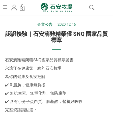
認
0
證
跳
:::
檢
企業公告
2020.12.16
到
驗
認證檢驗｜石安滴雞精榮獲 SNQ 國家品質
主
標章
｜
要
石
內
石安滴雞精榮獲SNQ國家品質標章證書
容
安
永遠守在健康第一線的石安牧場
滴
為你的健康及食安把關
雞
✔️ 0 脂肪，健康無負擔
精
✔️ 無抗生素、無塑化劑、無防腐劑
榮
✔️ 含有小分子蛋白質、胺基酸，營養好吸收
獲
完整資訊請點選：