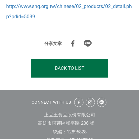
http://www.snq.org.tw/chinese/02_products/02_detail.ph
S
p?pdid=5039
N
Q
分享文章
國
家
BACK TO LIST
品
質
標
:::
CONNECT WITH US
章
上品王食品股份有限公司
|
高雄市阿蓮區和平路 206 號
台
統編：12895828